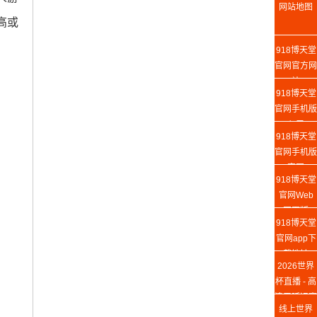
网站地图
高或
918博天堂
官网官方网
站
918博天堂
官网手机版
入口
918博天堂
官网手机版
官网
918博天堂
官网Web
网页版
918博天堂
官网app下
载地址
2026世界
杯直播 - 高
清无延迟赛
线上世界
事在线观看