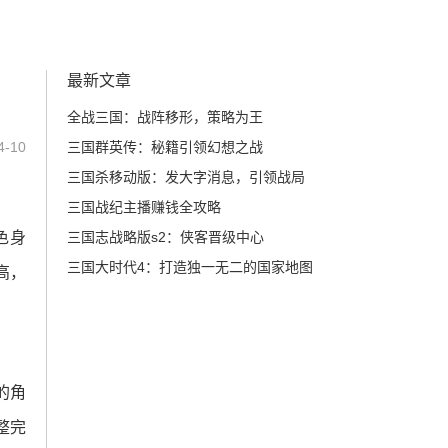
最新文章
全战三国：战阵移形，策略为王
-10
三国群英传：秘籍引领幻想之战
三国杀移动版：发大字消息，引领战局
三国战纪主播赚钱全攻略
色身
三国志战略版s2：侠客晋级中心
三国大时代4：打造独一无二的国家地图
高，
的角
整完