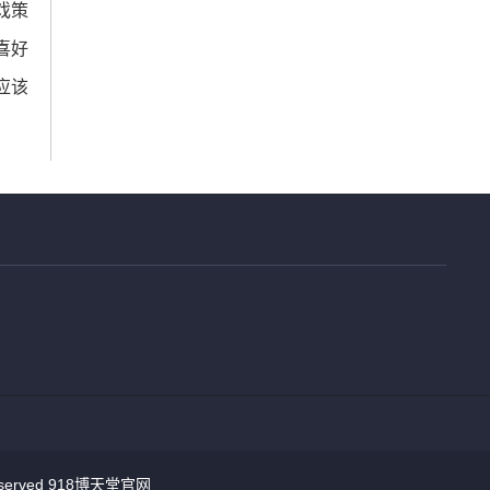
戏策
喜好
应该
served
918博天堂官网