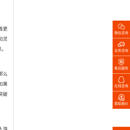

着更
微信咨询
和灵

择。
业务咨询

售后服务
那么

如果
在线咨询
突破

索取报价
人游