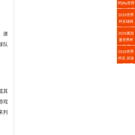
杯|fifa世界
- World
杯|fifa世界
Cup Live
2026世界
杯官网中文
TV
杯买球网
版
站-2026世
、速
2026美加
界杯买球预
墨世界杯
测
球队
(中国)官方
2026世界
网站 - The
杯买·买球
23rd FIFA
入口指南
World Cup
或其
游戏
来判